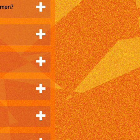
erall. Vor allem
hmen?
cht auf einen
ber keine Speisen
n werden. Das
liothek.
en davon sind
.
3 verschiedene
urden Blühwiesen
und Pollenquellen
bar ausgeschildert
ir helfen dir
uch auf dem