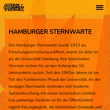
TICKETS
HAMBURGER STERNWARTE
ARTISTS
Die Hamburger Sternwarte wurde 1912 als
Forschungseinrichtung eröffnet, womit sie älter ist
Programm
als die Universität Hamburg. Ihre historischen
Timetable
Wurzeln reichen bis an den Anfang des 19.
Festival App
Jahrhunderts zurück. Seit den 1960er Jahren ist sie
Teil des Fachbereichs Physik der Universität. An der
INFO
heutigen Sternwarte verbinden sich moderne
Anfahrt
Spitzenforschung mit einem historischen Umfeld.
Das parkartige Gelände ist für die Öffentlichkeit
Lageplan
täglich frei zugänglich, die historischen Gebäude und
FAQs