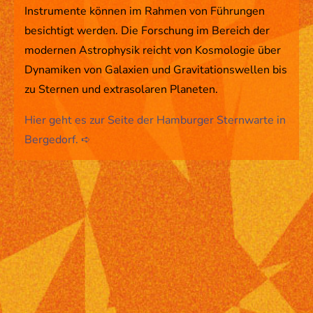
Instrumente können im Rahmen von Führungen
Mission Statement
besichtigt werden. Die Forschung im Bereich der
Sternwarte
modernen Astrophysik reicht von Kosmologie über
Rückblick 23/24
Dynamiken von Galaxien und Gravitationswellen bis
Rückblick 25
zu Sternen und extrasolaren Planeten.
Hier geht es zur Seite der Hamburger Sternwarte in
KONTAKT
Bergedorf. ➪
Support Us!
Impressum
Datenschutz
AGB