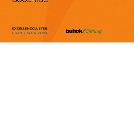
Dieses Projekt wird aus Mitteln des
Bezirksamts Bergedorf
gefördert.
Gesponsert durch
Partner:innen