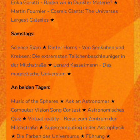
Erika Garutti - Baden wir in Dunkler Materie?
★
Martin Fournier - Cosmic Giants: The Universes
Largest Galaxies
★
Samstags:
Science Slam
★
Dieter Horns - Von Seekühen und
Krebsen: Die extremsten Teilchenbeschleuniger in
der Milchstraße
★
Lenard Kasselmann - Das
magnetische Universum
★
An beiden Tagen:
Music of the Spheres
★
Ask an Astronomer
★
Computer Vision Song Contest
★
Astronomisches
Quiz
★
Virtual reality – Reise zum Zentrum der
Milchstraße
★
Supercomputing in der Astrophysik
★
Die Farben des Universums
★
Führung
★