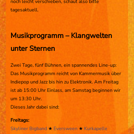
noch leicht verschieben, schaut also bitte
Mission Statement
tagesaktuell.
Sternwarte
Rückblick 23/24
Musikprogramm – Klangwelten
Rückblick 25
unter Sternen
KONTAKT
Support Us!
Zwei Tage, fünf Bühnen, ein spannendes Line-up:
Das Musikprogramm reicht von Kammermusik über
Impressum
Indiepop und Jazz bis hin zu Elektronik. Am Freitag
Datenschutz
ist ab 15:00 Uhr Einlass, am Samstag beginnen wir
AGB
um 13:30 Uhr.
Dieses Jahr dabei sind:
Freitags:
Skyliner Bigband
★
Eversween
★
Kurkapelle