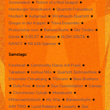
Sonnendeck
★
Picture of a Red Seagull
★
Hamburger Streichwerk
★
Quartett Franzadeus
Mozbert
★
Aufgetaut
★
Windhauch-Quartett
★
Gregor in der Kuppel
★
Treva Ensemble
★
Protostellar core
★
Bananenfuchs
★
Ole Tieden
★
Görda
★
SVELET
★
Akleja
★
ELOM VOLTA
★
NANCY
★
Nil b2b Spencer
★
Samstags:
Forehead
★
Community Dance mit Fravil
★
Takadoon
★
Joshua Milo
★
Quartett Zeitmaschine
★
Ensemble Chinaklang
★
Tillmann
★
Bow Brothers
★
Duty Free
★
Jonas
★
Duo Constellation
★
Canvas
★
Chorchester Collab
★
Mondsucht
★
Mitternachtsblech
★
My Way
★
Bananenfuchs
★
AIM TRIO
★
Lucid Robbery
★
Loosely
★
Zoe