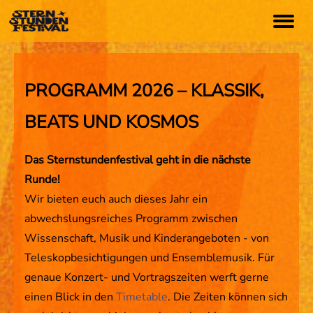
TICKETS
PROGRAMM 2026 – KLASSIK,
BEATS UND KOSMOS
ARTISTS
Programm
Das Sternstundenfestival geht in die nächste
Timetable
Runde!
Festival App
Wir bieten euch auch dieses Jahr ein
abwechslungsreiches Programm zwischen
INFO
Wissenschaft, Musik und Kinderangeboten - von
Teleskopbesichtigungen und Ensemblemusik. Für
Anfahrt
genaue Konzert- und Vortragszeiten werft gerne
Lageplan
einen Blick in den
Timetable
. Die Zeiten können sich
FAQs