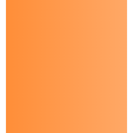
Mission Statement
Sternwarte
Rückblick 23/24
Rückblick 25
KONTAKT
Support Us!
Impressum
Datenschutz
AGB