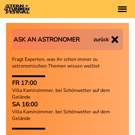
TICKETS
ASK AN ASTRONOMER
zurück
ARTISTS
Fragt Experten, was ihr schon immer zu
Programm
astronomischen Themen wissen wolltet
Timetable
FR 17:00
Festival App
Villa Kaminzimmer, bei Schönwetter auf dem
Gelände
INFO
SA 16:00
Villa Kaminzimmer, bei Schönwetter auf dem
Anfahrt
Gelände
Lageplan
FAQs