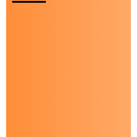
Mission Statement
Sternwarte
Rückblick 23/24
Rückblick 25
KONTAKT
Support Us!
Impressum
Datenschutz
AGB