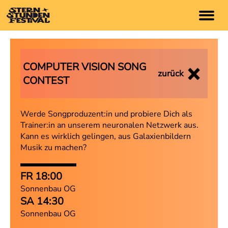
TICKETS
COMPUTER VISION SONG
zurück
CONTEST
ARTISTS
Programm
Werde Songproduzent:in und probiere Dich als
Timetable
Trainer:in an unserem neuronalen Netzwerk aus.
Kann es wirklich gelingen, aus Galaxienbildern
Festival App
Musik zu machen?
INFO
FR 18:00
Sonnenbau OG
Anfahrt
SA 14:30
Lageplan
Sonnenbau OG
FAQs